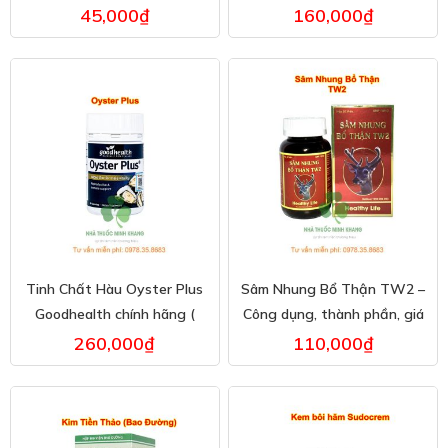
bán.
45,000
₫
160,000
₫
Tinh Chất Hàu Oyster Plus
Sâm Nhung Bổ Thận TW2 –
Goodhealth chính hãng (
Công dụng, thành phần, giá
hàu lùn ) – Lọ 60 Viên
bán
260,000
₫
110,000
₫