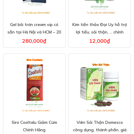
Gel bôi trơn cream vip có
Kim tiền thảo Đại Uy hỗ trợ
sẵn tại Hà Nội và HCM – 20
lợi tiểu, sỏi thận, … chính
g
hãng
280,000
₫
12,000
₫
Siro Cooltalu Giảm Cúm
Viên Sỏi Thận Domesco
Chính Hãng
công dụng, thành phần, giá