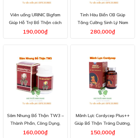
Viên uống URINIC Bigfam
Tinh Hàu Biển OB Giúp
Giúp Hỗ Trợ Bổ Thận cách
Tăng Cường Sinh Lý Nam
dùng và công dụng
Công dụng cụ thể là gì
190,000
₫
280,000
₫
Sâm Nhung Bổ Thận TW3 –
Mãnh Lực Cordycep Plus++
Thành Phần, Công Dụng,
Giúp Bổ Thận Tráng Dương,
Giá Bán
Giảm Tê Bì Chân Tay
160,000
₫
150,000
₫