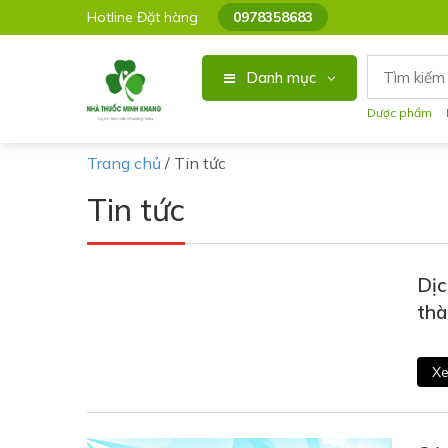
Hotline Đặt hàng
0978358683
Danh mục
Dược phẩm
Trang chủ
/
Tin tức
Tin tức
Dịc
thà
Xe