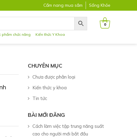
Cẩm nang mua sắm
Sống Khỏe
0
c phẩm chức năng
Kiến thức Y Khoa
CHUYÊN MỤC
Chưa được phân loại
ỉnh
Kiến thức y khoa
Tin tức
BÀI MỚI ĐĂNG
Cách làm việc tập trung năng suất
cao cho người mới bắt đầu