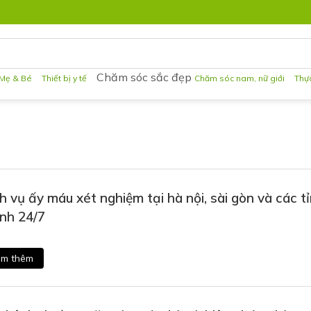
Chăm sóc sắc đẹp
Mẹ & Bé
Thiết bị y tế
Chăm sóc nam, nữ giới
Thự
h vụ ấy máu xét nghiệm tại hà nội, sài gòn và các t
nh 24/7
m thêm