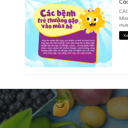
Các
CÁC
Mùa 
mưa 
Xe