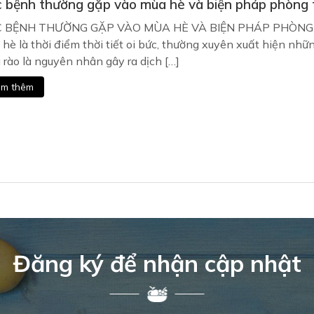
 bệnh thường gặp vào mùa hè và biện pháp phòng 
 BỆNH THƯỜNG GẶP VÀO MÙA HÈ VÀ BIỆN PHÁP PHÒN
hè là thời điểm thời tiết oi bức, thường xuyên xuất hiện nhữ
rào là nguyên nhân gây ra dịch […]
m thêm
Đăng ký để nhận cập nhật