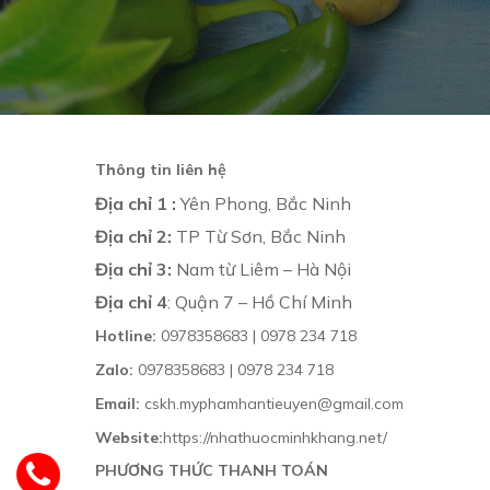
Thông tin liên hệ
Địa chỉ 1 :
Yên Phong, Bắc Ninh
Địa chỉ 2:
TP Từ Sơn, Bắc Ninh
Địa chỉ 3:
Nam từ Liêm – Hà Nội
Địa chỉ 4
: Quận 7 – Hồ Chí Minh
Hotline:
0978358683 | 0978 234 718
Zalo:
0978358683 | 0978 234 718
Email:
cskh.myphamhantieuyen@gmail.com
Website:
https://nhathuocminhkhang.net/
PHƯƠNG THỨC THANH TOÁN