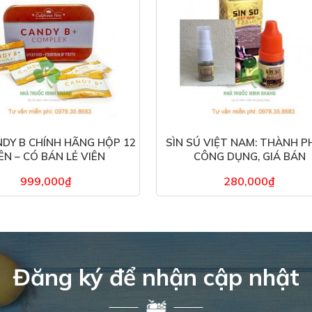
DY B CHÍNH HÃNG HỘP 12
SÌN SÚ VIỆT NAM: THÀNH P
ÊN – CÓ BÁN LẺ VIÊN
CÔNG DỤNG, GIÁ BÁN
999,000
₫
280,000
₫
Đăng ký để nhận cập nhật