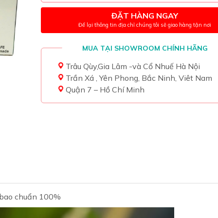
ĐẶT HÀNG NGAY
Để lại thông tin địa chỉ chúng tôi sẽ giao hàng tận nơi
MUA TẠI SHOWROOM CHÍNH HÃNG
Trâu Qùy,Gia Lâm -và Cổ Nhuế Hà Nội
Trần Xá , Yên Phong, Bắc Ninh, Viêt Nam
Quận 7 – Hồ Chí Minh
h bao chuẩn 100%