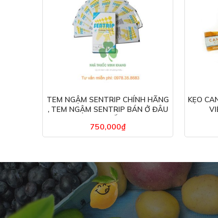
TEM NGẬM SENTRIP CHÍNH HÃNG
KẸO CAN
, TEM NGẬM SENTRIP BÁN Ở ĐÂU
VI
– 10 MIẾNG
750,000
₫