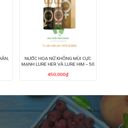
HẦN,
NƯỚC HOA NỮ KHÔNG MÙI CỰC
MẠNH LURE HER VÀ LURE HIM – 50
ML
450,000
₫