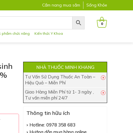
Cẩm nang mua sắm
Sống Khỏe
0
c phẩm chức năng
Kiến thức Y Khoa
sinh
NHÀ THUỐC MINH KHANG
0%
Tư Vấn Sử Dụng Thuốc An Toàn –
Hiệu Quả – Miễn Phí
Giao Hàng Miễn Phí từ 1- 3 ngày ,
Tư vấn miễn phí 24/7
Thông tin hữu ích
đ
Hotline: 0978 358 683
Hướng dẫn mua hàng online