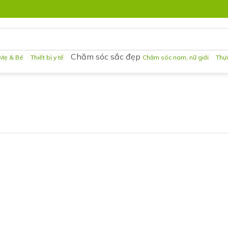
Chăm sóc sắc đẹp
Mẹ & Bé
Thiết bị y tế
Chăm sóc nam, nữ giới
Thự