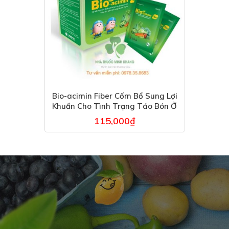
Bio-acimin Fiber Cốm Bổ Sung Lợi
Khuẩn Cho Tình Trạng Táo Bón Ở
Trẻ Em
115,000
₫