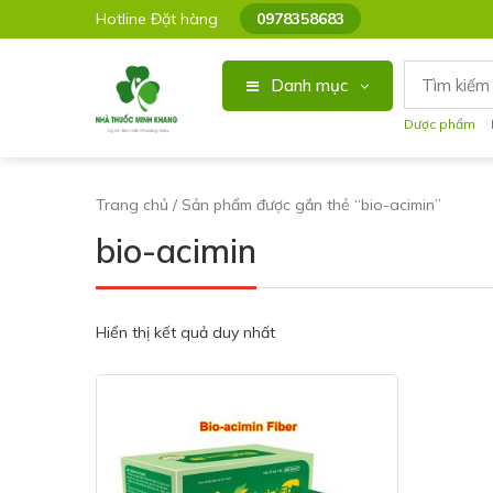
Hotline Đặt hàng
0978358683
Danh mục
Dược phẩm
Trang chủ
/ Sản phẩm được gắn thẻ “bio-acimin”
bio-acimin
Hiển thị kết quả duy nhất