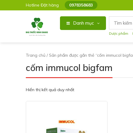
Hotline Đặt hàng
0978358683
Danh mục
Dược phẩm
Trang chủ
/ Sản phẩm được gắn thẻ “cốm immucol bigf
cốm immucol bigfam
Hiển thị kết quả duy nhất