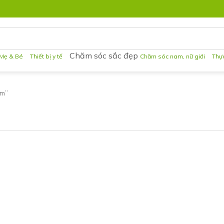
Chăm sóc sắc đẹp
Mẹ & Bé
Thiết bị y tế
Chăm sóc nam, nữ giới
Thự
am”