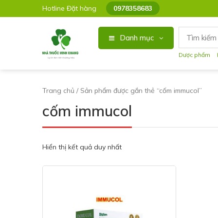
Hotline Đặt hàng
0978358683
Danh mục
Dược phẩm
Trang chủ
/ Sản phẩm được gắn thẻ “cốm immucol”
cốm immucol
Hiển thị kết quả duy nhất