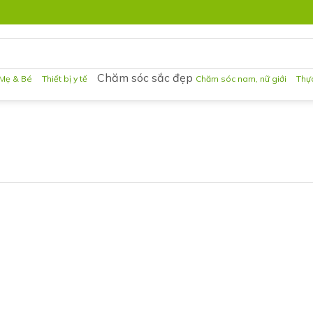
Chăm sóc sắc đẹp
Mẹ & Bé
Thiết bị y tế
Chăm sóc nam, nữ giới
Thự