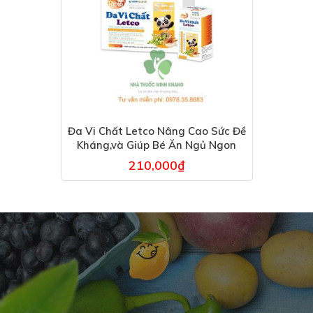
Đa Vi Chất Letco Nâng Cao Sức Đề
Kháng,và Giúp Bé Ăn Ngủ Ngon
210,000
₫