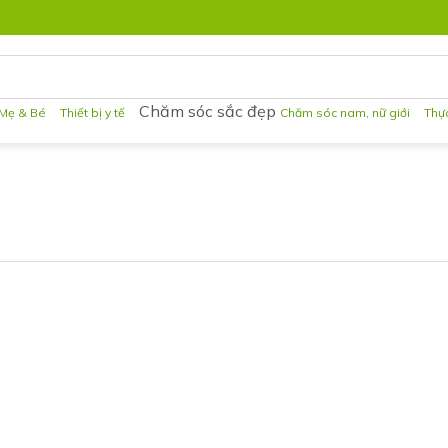
Chăm sóc sắc đẹp
Mẹ & Bé
Thiết bị y tế
Chăm sóc nam, nữ giới
Thự