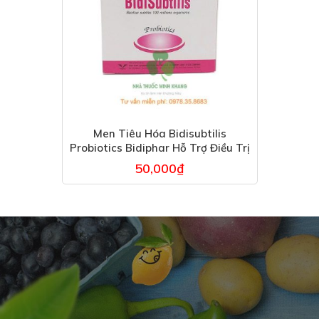
Men Tiêu Hóa Bidisubtilis
Probiotics Bidiphar Hỗ Trợ Điều Trị
Rối Loạn Tiêu Hoá
50,000
₫