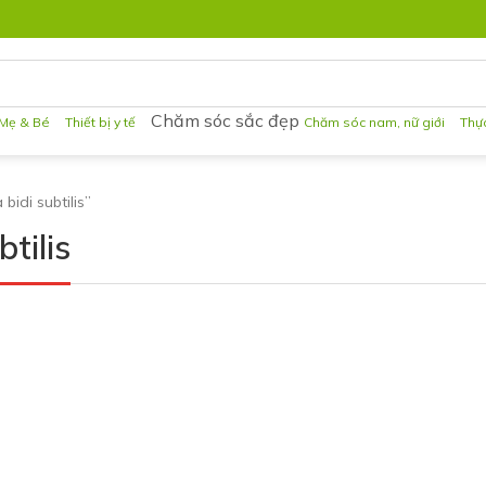
Chăm sóc sắc đẹp
Mẹ & Bé
Thiết bị y tế
Chăm sóc nam, nữ giới
Thự
bidi subtilis”
btilis