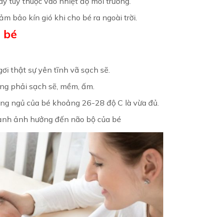
 tùy thuộc vào nhiệt độ môi trường.
m bảo kín gió khi cho bé ra ngoài trời.
o bé
ơi thật sự yên tĩnh vã sạch sẽ.
ùng phải sạch sẽ, mềm, ấm.
hòng ngủ của bé khoảng 26-28 độ C là vừa đủ.
mạnh ảnh hưởng đến não bộ của bé