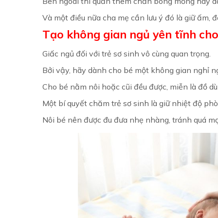
Bên ngoài thì quấn thêm chăn bông mỏng hay dày
Và một điều nữa cha mẹ cần lưu ý đó là giữ ấm, đả
Tạo không gian ngủ yên tĩnh ch
Giấc ngủ đối với trẻ sơ sinh vô cùng quan trọng.
Bởi vậy, hãy dành cho bé một không gian nghỉ ng
Cho bé nằm nôi hoặc cũi đều được, miễn là đồ d
Một bí quyết chăm trẻ sơ sinh là giữ nhiệt độ p
Nôi bé nên được đu đưa nhẹ nhàng, tránh quá 