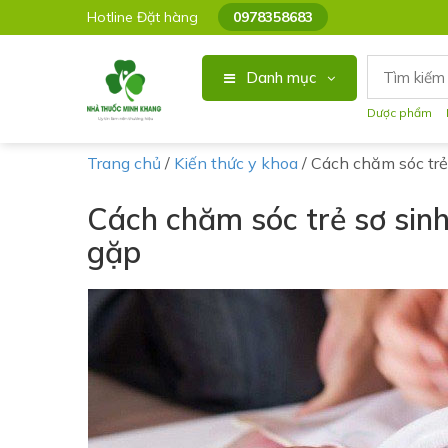
Hotline Đặt hàng
0978358683
Danh mục
Dược phẩm
Trang chủ
/
Kiến thức y khoa
/
Cách chăm sóc trẻ
Cách chăm sóc trẻ sơ sin
gặp