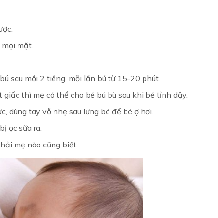
ược.
ề mọi mặt.
bú sau mỗi 2 tiếng, mỗi lần bú từ 15-20 phút.
giấc thì mẹ có thể cho bé bú bù sau khi bé tỉnh dậy.
c, dùng tay vỗ nhẹ sau lưng bé để bé ợ hơi.
ị ọc sữa ra.
hải mẹ nào cũng biết.