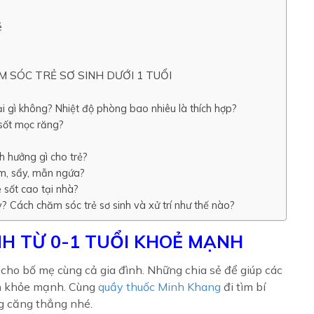
é
 SÓC TRẺ SƠ SINH DƯỚI 1 TUỔI
i gì không? Nhiệt độ phòng bao nhiêu là thích hợp?
 sốt mọc răng?
h hưởng gì cho trẻ?
rôm, sẩy, mẫn ngứa?
ẻ sốt cao tại nhà?
y? Cách chăm sóc trẻ sơ sinh và xử trí như thế nào?
NH TỪ 0-1 TUỔI KHOẺ MẠNH
 cho bố mẹ cùng cả gia đình. Những chia sẻ để giúp các
lên khỏe mạnh. Cùng
quầy thuốc Minh Khang
đi tìm bí
g căng thẳng nhé.