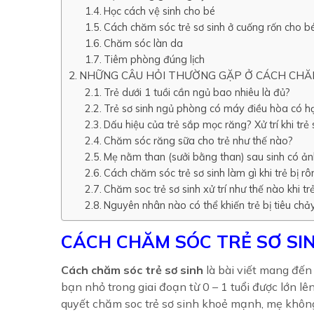
Học cách vệ sinh cho bé
Cách chăm sóc trẻ sơ sinh ở cuống rốn cho b
Chăm sóc làn da
Tiêm phòng đúng lịch
NHỮNG CÂU HỎI THƯỜNG GẶP Ở CÁCH CHĂM
Trẻ dưới 1 tuồi cần ngủ bao nhiêu là đủ?
Trẻ sơ sinh ngủ phòng có máy điều hòa có hạ
Dấu hiệu của trẻ sắp mọc răng? Xử trí khi trẻ
Chăm sóc răng sữa cho trẻ như thế nào?
Mẹ nằm than (sưởi bằng than) sau sinh có ản
Cách chăm sóc trẻ sơ sinh làm gì khi trẻ bị 
Chăm soc trẻ sơ sinh xử trí như thế nào khi tr
Nguyên nhân nào có thể khiến trẻ bị tiêu chả
CÁCH CHĂM SÓC TRẺ SƠ SI
Cách chăm sóc trẻ sơ sinh
là bài viết mang đến
bạn nhỏ trong giai đoạn từ 0 – 1 tuổi được lớn 
quyết chăm soc trẻ sơ sinh khoẻ mạnh, mẹ khôn