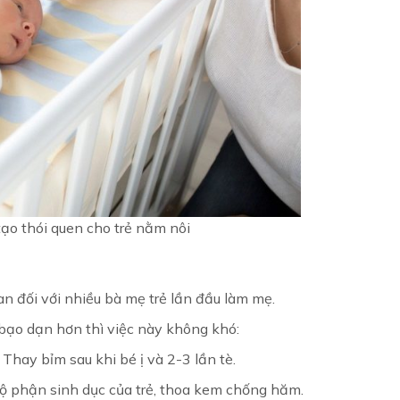
tạo thói quen cho trẻ nằm nôi
an đối với nhiều bà mẹ trẻ lần đầu làm mẹ.
bạo dạn hơn thì việc này không khó:
 Thay bỉm sau khi bé ị và 2-3 lần tè.
ộ phận sinh dục của trẻ, thoa kem chống hăm.