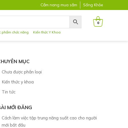
Cẩm nang mua sắm
Sống Khỏe
0
c phẩm chức năng
Kiến thức Y Khoa
CHUYÊN MỤC
Chưa được phân loại
Kiến thức y khoa
Tin tức
BÀI MỚI ĐĂNG
Cách làm việc tập trung năng suất cao cho người
mới bắt đầu