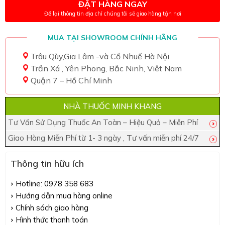
ĐẶT HÀNG NGAY
Để lại thông tin địa chỉ chúng tôi sẽ giao hàng tận nơi
MUA TẠI SHOWROOM CHÍNH HÃNG
Trâu Qùy,Gia Lâm -và Cổ Nhuế Hà Nội
Trần Xá , Yên Phong, Bắc Ninh, Viêt Nam
Quận 7 – Hồ Chí Minh
NHÀ THUỐC MINH KHANG
Tư Vấn Sử Dụng Thuốc An Toàn – Hiệu Quả – Miễn Phí
Giao Hàng Miễn Phí từ 1- 3 ngày , Tư vấn miễn phí 24/7
Thông tin hữu ích
Hotline: 0978 358 683
Hướng dẫn mua hàng online
Chính sách giao hàng
Hình thức thanh toán