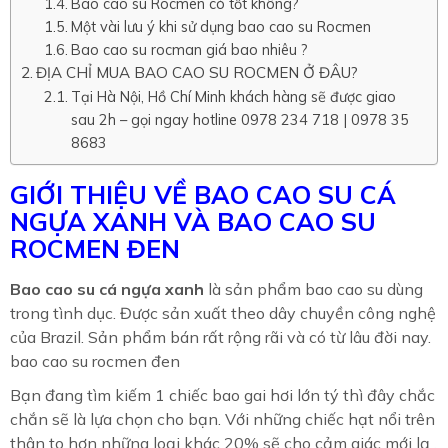
Bao cao su Rocmen có tốt không?
Một vài lưu ý khi sử dụng bao cao su Rocmen
Bao cao su rocman giá bao nhiêu ?
ĐỊA CHỈ MUA BAO CAO SU ROCMEN Ở ĐÂU?
Tại Hà Nội, Hồ Chí Minh khách hàng sẽ được giao
sau 2h – gọi ngay hotline 0978 234 718 | 0978 35
8683
GIỚI THIỆU VỀ BAO CAO SU CÁ
NGỰA XANH VÀ BAO CAO SU
ROCMEN ĐEN
Bao cao su cá ngựa xanh
là sản phẩm bao cao su dùng
trong tình dục. Được sản xuất theo dây chuyền công nghệ
của Brazil. Sản phẩm bán rất rộng rãi và có từ lâu đời nay.
bao cao su rocmen đen
Bạn đang tìm kiếm 1 chiếc bao gai hơi lớn tý thì đây chắc
chắn sẽ là lựa chọn cho bạn. Với những chiếc hạt nổi trên
thân to hơn những loại khác 20% sẽ cho cảm giác mới lạ ,