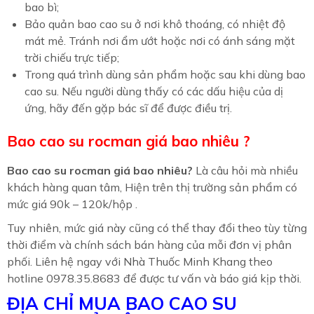
bao bì;
Bảo quản bao cao su ở nơi khô thoáng, có nhiệt độ
mát mẻ. Tránh nơi ẩm ướt hoặc nơi có ánh sáng mặt
trời chiếu trực tiếp;
Trong quá trình dùng sản phẩm hoặc sau khi dùng bao
cao su. Nếu người dùng thấy có các dấu hiệu của dị
ứng, hãy đến gặp bác sĩ để được điều trị.
Bao cao su rocman giá bao nhiêu ?
Bao cao su rocman giá bao nhiêu?
Là câu hỏi mà nhiều
khách hàng quan tâm, Hiện trên thị trường sản phẩm có
mức giá 90k – 120k/hộp .
Tuy nhiên, mức giá này cũng có thể thay đổi theo tùy từng
thời điểm và chính sách bán hàng của mỗi đơn vị phân
phối. Liên hệ ngay với Nhà Thuốc Minh Khang theo
hotline 0978.35.8683 để được tư vấn và báo giá kịp thời.
ĐỊA CHỈ MUA BAO CAO SU