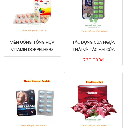
VIÊN UỐNG TỔNG HỢP
TÁC DỤNG CỦA NGỰA
VITAMIN DOPPELHERZ
THÁI VÀ TÁC HẠI CỦA
AKTIV A-Z DEPOT
THUỐC NGỰA THÁI XANH
220,000
₫
HỘP 10 VIÊN