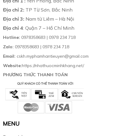
Địa chỉ 1 :
Yên Phong, Bắc Ninh
Địa chỉ 2:
TP Từ Sơn, Bắc Ninh
Địa chỉ 3:
Nam từ Liêm – Hà Nội
Địa chỉ 4
: Quận 7 – Hồ Chí Minh
Hotline:
0978358683 | 0978 234 718
Zalo:
0978358683 | 0978 234 718
Email:
cskh.myphamhantieuyen@gmail.com
Website:
https://nhathuocminhkhang.net/
PHƯƠNG THỨC THANH TOÁN
MENU