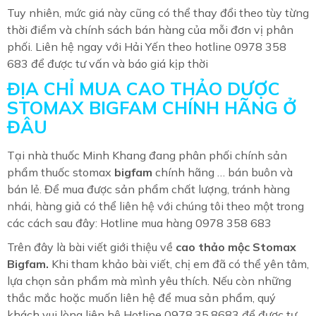
Tuy nhiên, mức giá này cũng có thể thay đổi theo tùy từng
thời điểm và chính sách bán hàng của mỗi đơn vị phân
phối. Liên hệ ngay với Hải Yến theo hotline 0978 358
683 để được tư vấn và báo giá kịp thời
ĐỊA CHỈ MUA CAO THẢO DƯỢC
STOMAX BIGFAM CHÍNH HÃNG Ở
ĐÂU
Tại nhà thuốc Minh Khang đang phân phối chính sản
phẩm thuốc stomax
bigfam
chính hãng … bán buôn và
bán lẻ. Để mua được sản phẩm chất lượng, tránh hàng
nhái, hàng giả có thể liên hệ với chúng tôi theo một trong
các cách sau đây: Hotline mua hàng 0978 358 683
Trên đây là bài viết giới thiệu về
cao thảo mộc Stomax
Bigfam
.
Khi tham khảo bài viết, chị em đã có thể yên tâm,
lựa chọn sản phẩm mà mình yêu thích. Nếu còn những
thắc mắc hoặc muốn liên hệ để mua sản phẩm, quý
khách vui lòng liên hệ Hotline 0978.35.8683 để được tư