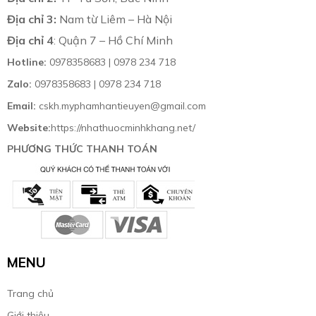
Địa chỉ 3:
Nam từ Liêm – Hà Nội
Địa chỉ 4
: Quận 7 – Hồ Chí Minh
Hotline:
0978358683 | 0978 234 718
Zalo:
0978358683 | 0978 234 718
Email:
cskh.myphamhantieuyen@gmail.com
Website:
https://nhathuocminhkhang.net/
PHƯƠNG THỨC THANH TOÁN
MENU
Trang chủ
Giới thiệu