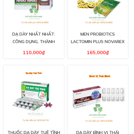
DẠ DÀY NHẤT NHẤT:
MEN PROBIOTICS
CÔNG DỤNG, THÀNH
LACTOMIN PLUS NOVAREX
PHẦN, GIÁ BÁN
BỔ SUNG LỢI KHUẨN CHO
110,000
₫
165,000
₫
HỆ TIÊU HÓA
THUỐC DẠ DÀY TUỆ TĨNH
DẠ DÀY BÌNH VỊ THÁI