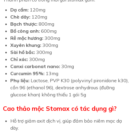
Dạ cẩm:
120mg
Chè dây:
120mg
Bạch thược:
800mg
Bồ công anh:
600mg
Rễ mộc hương:
300mg
Xuyên khung:
300mg
Sài hồ bắc:
300mg
Chỉ xác:
300mg
Canxi carbonat nano:
30mg
Curcumin 95%:
13mg
Phụ liệu:
Lactose, PVP K30 (polyvinyl pironidone k30),
cồn 96 (ethanol 96), dextrose anhydrous (đường
glucose khan) không thiếu 1 gói 5g
Cao thảo mộc Stomax có tác dụng gì?
Hỗ trợ giảm axit dịch vị, giúp đảm bảo niêm mạc dạ
dày.