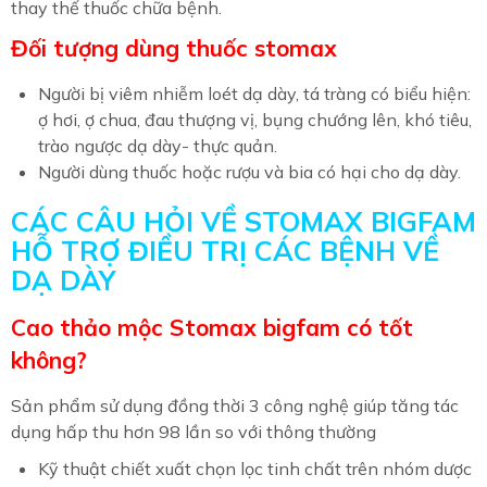
thay thế thuốc chữa bệnh.
Đối tượng dùng thuốc stomax
Người bị viêm nhiễm loét dạ dày, tá tràng có biểu hiện:
ợ hơi, ợ chua, đau thượng vị, bụng chướng lên, khó tiêu,
trào ngược dạ dày- thực quản.
Người dùng thuốc hoặc rượu và bia có hại cho dạ dày.
CÁC CÂU HỎI VỀ STOMAX BIGFAM
HỖ TRỢ ĐIỀU TRỊ CÁC BỆNH VỀ
DẠ DÀY
Cao thảo mộc Stomax bigfam có tốt
không?
Sản phẩm sử dụng đồng thời 3 công nghệ giúp tăng tác
dụng hấp thu hơn 98 lần so với thông thường
Kỹ thuật chiết xuất chọn lọc tinh chất trên nhóm dược