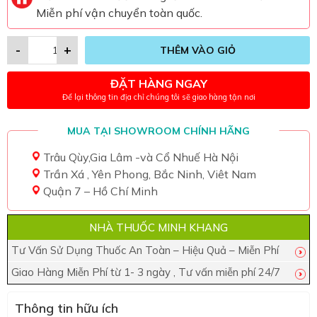
Miễn phí vận chuyển toàn quốc.
-
+
THÊM VÀO GIỎ
ĐẶT HÀNG NGAY
Để lại thông tin địa chỉ chúng tôi sẽ giao hàng tận nơi
MUA TẠI SHOWROOM CHÍNH HÃNG
Trâu Qùy,Gia Lâm -và Cổ Nhuế Hà Nội
Trần Xá , Yên Phong, Bắc Ninh, Viêt Nam
Quận 7 – Hồ Chí Minh
NHÀ THUỐC MINH KHANG
Tư Vấn Sử Dụng Thuốc An Toàn – Hiệu Quả – Miễn Phí
Giao Hàng Miễn Phí từ 1- 3 ngày , Tư vấn miễn phí 24/7
Thông tin hữu ích