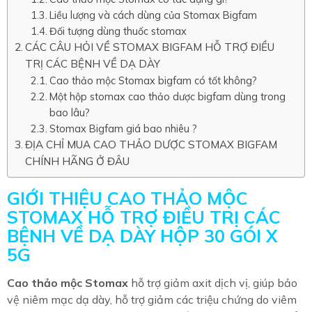
Liều lượng và cách dùng của Stomax Bigfam
Đối tượng dùng thuốc stomax
CÁC CÂU HỎI VỀ STOMAX BIGFAM HỖ TRỢ ĐIỀU
TRỊ CÁC BỆNH VỀ DẠ DÀY
Cao thảo mộc Stomax bigfam có tốt không?
Một hộp stomax cao thảo dược bigfam dùng trong
bao lâu?
Stomax Bigfam giá bao nhiêu ?
ĐỊA CHỈ MUA CAO THẢO DƯỢC STOMAX BIGFAM
CHÍNH HÃNG Ở ĐÂU
GIỚI THIỆU CAO THẢO MỘC
STOMAX HỖ TRỢ ĐIỀU TRỊ CÁC
BỆNH VỀ DẠ DÀY HỘP 30 GÓI X
5G
Cao thảo mộc Stomax
hỗ trợ giảm axit dịch vị, giúp bảo
vệ niêm mạc dạ dày, hỗ trợ giảm các triệu chứng do viêm