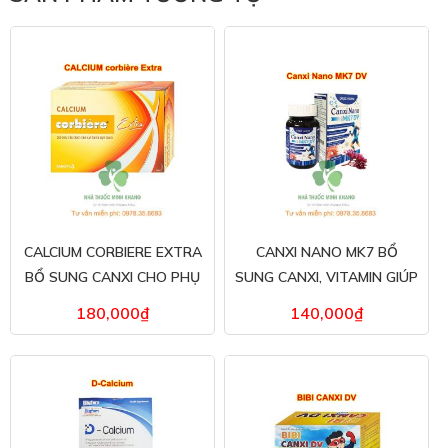
CALCIUM CORBIERE EXTRA
CANXI NANO MK7 BỔ
BỔ SUNG CANXI CHO PHỤ
SUNG CANXI, VITAMIN GIÚP
NỮ MANG THAI, ĐANG
XƯƠNG CHẮC KHỎE, NGỪA
180,000
₫
140,000
₫
CHO CON BÚ
LOÃNG XƯƠNG