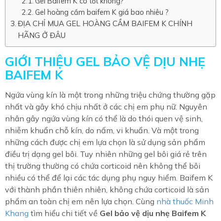
Gel Baifem K có tốt không?
Gel hoàng cầm baifem K giá bao nhiêu ?
ĐỊA CHỈ MUA GEL HOÀNG CẦM BAIFEM K CHÍNH
HÃNG Ở ĐÂU
GIỚI THIỆU GEL BẢO VỆ DỊU NHẸ
BAIFEM K
Ngứa vùng kín là một trong những triệu chứng thường gặp
nhất và gây khó chịu nhất ở các chị em phụ nữ. Nguyên
nhân gây ngứa vùng kín có thể là do thói quen vệ sinh,
nhiễm khuẩn chỗ kín, do nấm, vi khuẩn. Và một trong
những cách được chị em lựa chọn là sử dụng sản phẩm
điều trị dạng gel bôi. Tuy nhiên những gel bôi giá rẻ trên
thị trường thường có chứa corticoid nên không thể bôi
nhiều có thể để lại các tác dụng phụ nguy hiểm. Baifem K
với thành phần thiên nhiên, không chứa corticoid là sản
phẩm an toàn chị em nên lựa chọn. Cùng
nhà thuốc Minh
Khang
tìm hiểu chi tiết về
Gel bảo vệ dịu nhẹ Baifem K