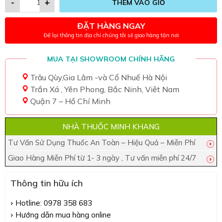
-
+
THÊM VÀO GIỎ
ĐẶT HÀNG NGAY
Để lại thông tin địa chỉ chúng tôi sẽ giao hàng tận nơi
MUA TẠI SHOWROOM CHÍNH HÃNG
Trâu Qùy,Gia Lâm -và Cổ Nhuế Hà Nội
Trần Xá , Yên Phong, Bắc Ninh, Viêt Nam
Quận 7 – Hồ Chí Minh
NHÀ THUỐC MINH KHANG
Tư Vấn Sử Dụng Thuốc An Toàn – Hiệu Quả – Miễn Phí
Giao Hàng Miễn Phí từ 1- 3 ngày , Tư vấn miễn phí 24/7
Thông tin hữu ích
Hotline: 0978 358 683
Hướng dẫn mua hàng online