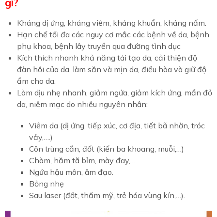
gì?
Kháng dị ứng, kháng viêm, kháng khuẩn, kháng nấm.
Hạn chế tối đa các nguy cơ mắc các bệnh về da, bệnh
phụ khoa, bệnh lây truyền qua đường tình dục
Kích thích nhanh khả năng tái tạo da, cải thiện độ
đàn hồi của da, làm săn và mịn da, điều hòa và giữ độ
ẩm cho da.
Làm dịu nhẹ nhanh, giảm ngứa, giảm kích ứng, mẩn đỏ
da, niêm mạc do nhiều nguyên nhân:
Viêm da (dị ứng, tiếp xúc, cơ địa, tiết bã nhờn, tróc
vảy,….)
Côn trùng cắn, đốt (kiến ba khoang, muỗi,…)
Chàm, hăm tã bỉm, mày đay,…
Ngứa hậu môn, âm đạo.
Bỏng nhẹ
Sau laser (đốt, thẩm mỹ, trẻ hóa vùng kín,…).