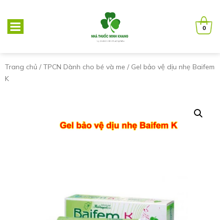
0
Trang chủ
/
TPCN Dành cho bé và me
/ Gel bảo vệ dịu nhẹ Baifem
K