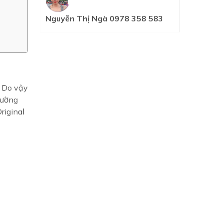
Nguyễn Thị Ngà 0978 358 583
? Do vậy
rường
riginal