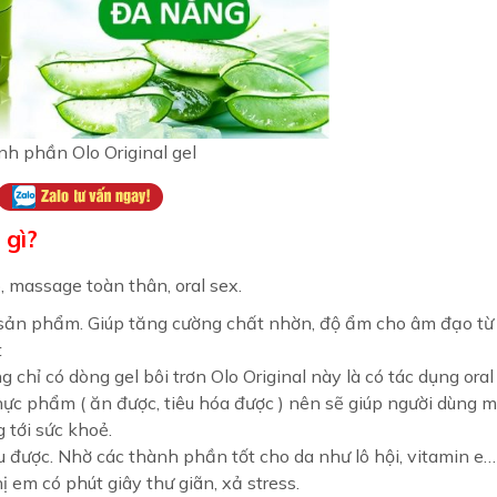
h phần Olo Original gel
 gì?
, massage toàn thân, oral sex.
 sản phẩm. Giúp tăng cường chất nhờn, độ ẩm cho âm đạo từ
t
 chỉ có dòng gel bôi trơn Olo Original này là có tác dụng oral
thực phẩm ( ăn được, tiêu hóa được ) nên sẽ giúp người dùng 
 tới sức khoẻ.
ược. Nhờ các thành phần tốt cho da như lô hội, vitamin e…
 em có phút giây thư giãn, xả stress.