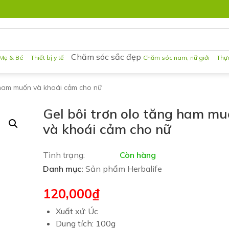
Chăm sóc sắc đẹp
Mẹ & Bé
Thiết bị y tế
Chăm sóc nam, nữ giới
Thự
g ham muốn và khoái cảm cho nữ
Gel bôi trơn olo tăng ham m
và khoái cảm cho nữ
Tình trạng:
Còn hàng
Danh mục:
Sản phẩm Herbalife
120,000
₫
Xuất xứ: Úc
Dung tích: 100g