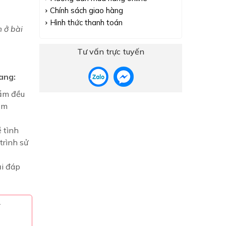
Chính sách giao hàng
Hình thức thanh toán
 ở bài
Tư vấn trực tuyến
ang:
ẩm đều
ẩm
 tình
trình sử
ải đáp
đ