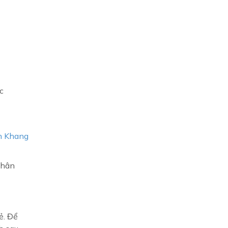
ợc
h Khang
phân
ẻ. Để