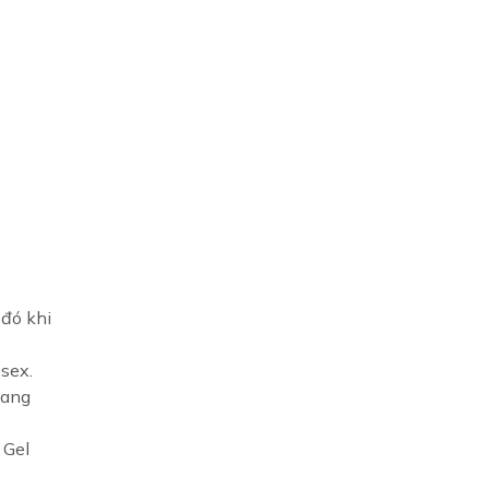
 đó khi
 sex.
mang
 Gel