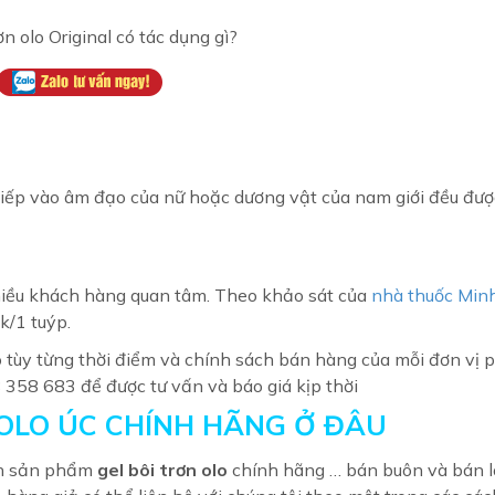
ơn olo Original có tác dụng gì?
c tiếp vào âm đạo của nữ hoặc dương vật của nam giới đều đư
hiều khách hàng quan tâm. Theo khảo sát của
nhà thuốc Min
/1 tuýp.
o tùy từng thời điểm và chính sách bán hàng của mỗi đơn vị 
8 358 683 để được tư vấn và báo giá kịp thời
 OLO ÚC CHÍNH HÃNG Ở ĐÂU
nh sản phẩm
gel bôi trơn olo
chính hãng … bán buôn và bán l