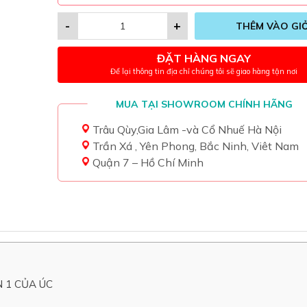
-
+
THÊM VÀO GI
ĐẶT HÀNG NGAY
Để lại thông tin địa chỉ chúng tôi sẽ giao hàng tận nơi
MUA TẠI SHOWROOM CHÍNH HÃNG
Trâu Qùy,Gia Lâm -và Cổ Nhuế Hà Nội
Trần Xá , Yên Phong, Bắc Ninh, Viêt Nam
Quận 7 – Hồ Chí Minh
N 1 CỦA ÚC