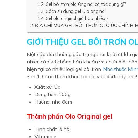
Gel bôi trơn olo Original có tác dụng gì?
Cách sử dụng gel Olo original
Gel olo original giá bao nhiêu ?
ĐỊA CHỈ MUA GEL BÔI TRƠN OLO ÚC CHÍNH 
GIỚI THIỆU GEL BÔI TRƠN OL
Một cặp đôi thường gặp trạng thái khô rát khi q
nhiều cặp vợ chồng băn khoăn và chưa biết nên 
hiện tại có nhiều loại gel bôi trơn.
Nhà thuốc Min
3 in 1. Cùng tham khảo tại bài viết dưới đây nhé!
Xuất xứ: Úc
Dung tích: 100g
Hương: nha đam
Thành phần Olo Original gel
Tinh chất lô hội
Vitamin e