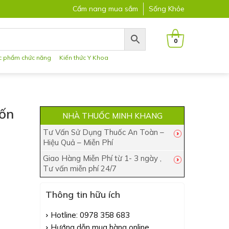
Cẩm nang mua sắm
Sống Khỏe
0
c phẩm chức năng
Kiến thức Y Khoa
uốn
NHÀ THUỐC MINH KHANG
Tư Vấn Sử Dụng Thuốc An Toàn –
Hiệu Quả – Miễn Phí
Giao Hàng Miễn Phí từ 1- 3 ngày ,
Tư vấn miễn phí 24/7
Thông tin hữu ích
Hotline: 0978 358 683
Hướng dẫn mua hàng online