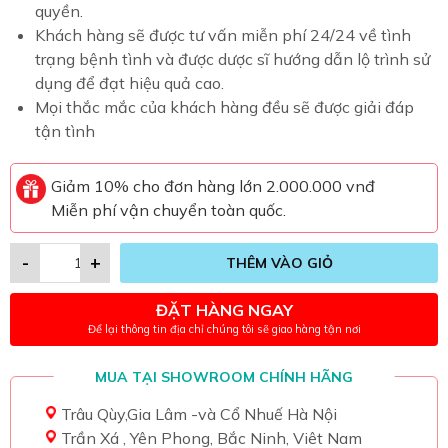
quyền.
Khách hàng sẽ được tư vấn miễn phí 24/24 về tình
trạng bệnh tình và được dược sĩ hướng dẫn lộ trình sử
dụng để đạt hiệu quả cao.
Mọi thắc mắc của khách hàng đều sẽ được giải đáp
tận tình
Giảm 10% cho đơn hàng lớn 2.000.000 vnđ
Miễn phí vận chuyển toàn quốc.
-
+
THÊM VÀO GIỎ
ĐẶT HÀNG NGAY
Để lại thông tin địa chỉ chúng tôi sẽ giao hàng tận nơi
MUA TẠI SHOWROOM CHÍNH HÃNG
Trâu Qùy,Gia Lâm -và Cổ Nhuế Hà Nội
Trần Xá , Yên Phong, Bắc Ninh, Viêt Nam