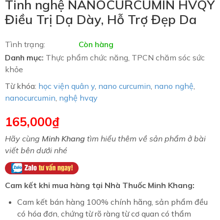
Tinh nghệ NANOCURCUMIN HVQY
Điều Trị Dạ Dày, Hỗ Trợ Đẹp Da
Tình trạng:
Còn hàng
Danh mục:
Thực phẩm chức năng
,
TPCN chăm sóc sức
khỏe
Từ khóa:
học viện quân y
,
nano curcumin
,
nano nghệ
,
nanocurcumin
,
nghệ hvqy
165,000
₫
Hãy cùng
Minh Khang
tìm hiểu thêm về sản phẩm ở bài
viết bên dưới nhé
Cam kết khi mua hàng tại Nhà Thuốc Minh Khang:
Cam kết bán hàng 100% chính hãng, sản phẩm đều
có hóa đơn, chứng từ rõ ràng từ cơ quan có thẩm