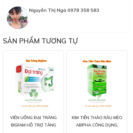
Nguyễn Thị Ngà 0978 358 583
SẢN PHẨM TƯƠNG TỰ
VIÊN UỐNG ĐẠI TRÀNG
KIM TIỀN THẢO RÂU MÈO
BIGFAM HỖ TRỢ TĂNG
ABIPHA CÔNG DỤNG,
CƯỜNG TIÊU HOÁ MUA Ở
THÀNH PHẦN, GIÁ BÁN