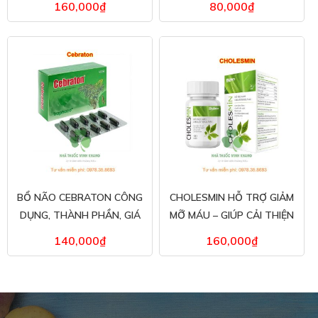
160,000
₫
80,000
₫
ĐÂU?
BỔ NÃO CEBRATON CÔNG
CHOLESMIN HỖ TRỢ GIẢM
DỤNG, THÀNH PHẦN, GIÁ
MỠ MÁU – GIÚP CẢI THIỆN
BÁN.
SỨC KHỎE TIM MẠCH
140,000
₫
160,000
₫