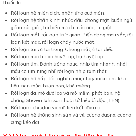
thuốc là:
Rối loạn hệ miễn dịch: phần ứng quá mẫn.
Rối loạn hệ thần kinh: nhức đầu, chóng mặt, buồn ngủ,
giảm xúc giác, tai biến mạch máu não, co giật.
Rối loạn mắt. rối loạn trực quan. Biến dạng màu sắc, rối
loạn kết mạc, rối loạn chảy nước mắt.
Rối loạn tai và tai trong: Chóng mặt, ù tai, điếc.
Rối loạn mạch: cao huyết áp, hạ huyết áp
Rối loạn tim. Đánh trống ngực, nhịp tim nhanh, nhồi
máu cơ tim, rung nhĩ, rối loạn nhịp tâm thất.
Rối loạn hô hấp: tắc nghẽn mũi, chảy máu cam, khó
tiêu, nôn mửa, buồn nôn, khô miệng.
Rối loạn da, mô dưới da và mô mềm: phát ban, hội
chứng Steven Johnson, hoại tử biểu bì độc (TEN).
Rối loạn cơ xương và mô liên kết: đau cơ
Rối loạn hệ thống sinh sản và vú: cương dương, cương
cứng kéo dài.