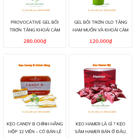
PROVOCATIVE GEL BÔI
GEL BÔI TRƠN OLO TĂNG
TRƠN TĂNG KHOÁI CẢM
HAM MUỐN VÀ KHOÁI CẢM
CHO NỮ CHÍNH HÃNG -50
CHO NỮ
280,000
₫
120,000
₫
ML
KẸO CANDY B CHÍNH HÃNG
KẸO HAMER LÀ GÌ ? KẸO
HỘP 12 VIÊN – CÓ BÁN LẺ
SÂM HAMER BÁN Ở ĐÂU,