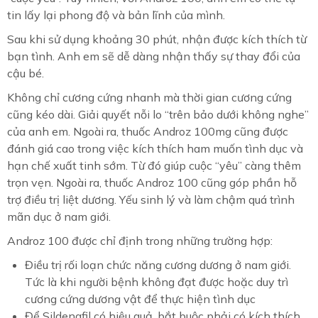
tin lấy lại phong độ và bản lĩnh của mình.
Sau khi sử dụng khoảng 30 phút, nhận được kích thích từ
bạn tình. Anh em sẽ dễ dàng nhận thấy sự thay đổi của
cậu bé.
Không chỉ cương cứng nhanh mà thời gian cương cứng
cũng kéo dài. Giải quyết nỗi lo “trên bảo dưới không nghe”
của anh em. Ngoài ra, thuốc Androz 100mg cũng được
đánh giá cao trong việc kích thích ham muốn tình dục và
hạn chế xuất tinh sớm. Từ đó giúp cuộc “yêu” càng thêm
trọn vẹn. Ngoài ra, thuốc Androz 100 cũng góp phần hỗ
trợ điều trị liệt dương. Yếu sinh lý và làm chậm quá trình
mãn dục ở nam giới.
Androz 100 được chỉ định trong những trường hợp:
Điều trị rối loạn chức năng cương dương ở nam giới.
Tức là khi người bệnh không đạt được hoặc duy trì
cương cứng dương vật để thực hiện tình dục
Để Sildenafil có hiệu quả, bắt buộc phải có kích thích