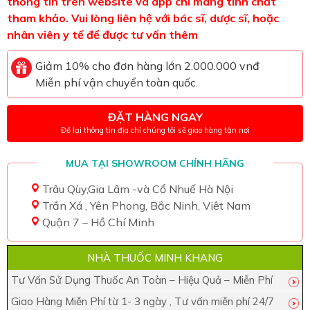
thông tin trên website và app chỉ mang tính chất
tham khảo. Vui lòng liên hệ với bác sĩ, dược sĩ, hoặc
nhân viên y tế để được tư vấn thêm
Giảm 10% cho đơn hàng lớn 2.000.000 vnđ
Miễn phí vận chuyển toàn quốc.
ĐẶT HÀNG NGAY
Để lại thông tin địa chỉ chúng tôi sẽ giao hàng tận nơi
MUA TẠI SHOWROOM CHÍNH HÃNG
Trâu Qùy,Gia Lâm -và Cổ Nhuế Hà Nội
Trần Xá , Yên Phong, Bắc Ninh, Viêt Nam
Quận 7 – Hồ Chí Minh
NHÀ THUỐC MINH KHANG
Tư Vấn Sử Dụng Thuốc An Toàn – Hiệu Quả – Miễn Phí
Giao Hàng Miễn Phí từ 1- 3 ngày , Tư vấn miễn phí 24/7