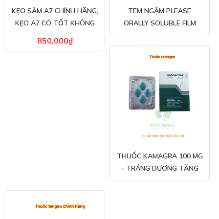
KẸO SÂM A7 CHÍNH HÃNG,
TEM NGẬM PLEASE
KẸO A7 CÓ TỐT KHÔNG
ORALLY SOLUBLE FILM
VÀ MUA KẸO A7 Ở ĐÂU –
NHẬP KHẨU HÀN CHÍNH
850,000
₫
10 VIÊN
HÃNG
THUỐC KAMAGRA 100 MG
– TRÁNG DƯƠNG TĂNG
CƯỜNG SINH LÝ