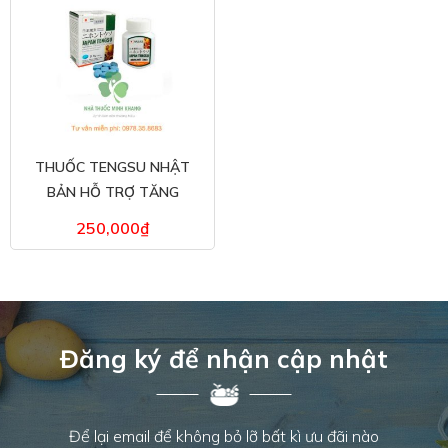
THUỐC TENGSU NHẬT
BẢN HỖ TRỢ TĂNG
CƯỜNG SINH LÝ – HỘP 16
250,000
₫
VIÊN
Đăng ký để nhận cập nhật
Để lại email để không bỏ lỡ bất kì ưu đãi nào