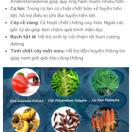
Androstenedione giúp quý ông ham muốn nhiều hơn.
Cọ lùn:
Trong cọ lùn có chứa chất bảo vệ tuyến tiền
liệt, hỗ trợ điều trị phì đại tuyến tiền liệt.
Cây rễ vàng:
Có hoạt chất chống oxy hóa. Ngừa các
gốc tự do giúp làm chậm quá trình mãn dục.
Bạch tật lê
: Hỗ trợ sinh lý, cải thiện rối loạn cương
dương.
Tinh chất cây mắt mèo:
Hỗ trợ dẫn truyền thông tin
giúp nam giới giải tỏa căng thẳng.