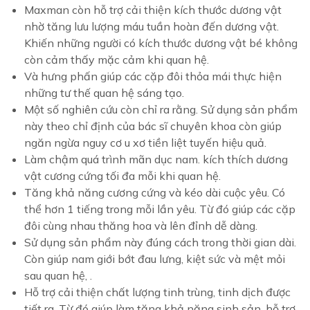
Maxman còn hỗ trợ cải thiện kích thước dương vật
nhờ tăng lưu lượng máu tuần hoàn đến dương vật.
Khiến những người có kích thước dương vật bé không
còn cảm thấy mặc cảm khi quan hệ.
Và hưng phấn giúp các cặp đôi thỏa mái thực hiện
những tư thế quan hệ sáng tạo.
Một số nghiên cứu còn chỉ ra rằng. Sử dụng sản phẩm
này theo chỉ định của bác sĩ chuyên khoa còn giúp
ngăn ngừa nguy cơ u xơ tiền liệt tuyến hiệu quả.
Làm chậm quá trình mãn dục nam. kích thích dương
vật cương cứng tối đa mỗi khi quan hệ.
Tăng khả năng cương cứng và kéo dài cuộc yêu. Có
thể hơn 1 tiếng trong mỗi lần yêu. Từ đó giúp các cặp
đôi cùng nhau thăng hoa và lên đỉnh dễ dàng.
Sử dụng sản phẩm này đúng cách trong thời gian dài.
Còn giúp nam giới bớt đau lưng, kiệt sức và mệt mỏi
sau quan hệ, .
Hỗ trợ cải thiện chất lượng tinh trùng, tinh dịch được
tiết ra. Từ đó giúp làm tăng khả năng sinh sản, hỗ trợ