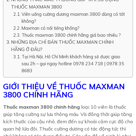
THUỐC MAXMAN 3800
Viên uống cường dương maxman 3800 dùng có tốt
không?
Maxman có nổi tiếng không?
Thuốc maxman 3800 chính hãng giá bao nhiêu ?
NHỮNG ĐỊA CHỈ BÁN THUỐC MAXMAN CHÍNH
HÃNG Ở ĐÂU?
Tại Hà Nội, Hồ Chí Minh khách hàng sẽ được giao
sau 2h – gọi ngay hotline 0978 234 718 | 0978 35
8683
GIỚI THIỆU VỀ THUỐC MAXMAN
3800 CHÍNH HÃNG
Thuốc maxman 3800 chính hãng
loại 10 viên là thuốc
giúp tăng cường sự lưu thông máu. Và đồng thời giúp tăng
kích thước của cậu nhỏ, đem đến sự khoái cảm cực độ cho
quan hệ lứa đôi. Thuốc cường dương có tác động tức thì
chứ không có tác dụng điều trị. Các vấn đề về sinh lý như