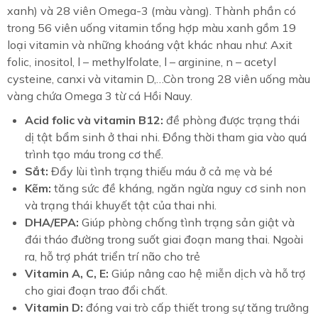
xanh) và 28 viên Omega-3 (màu vàng). Thành phần có
trong 56 viên uống vitamin tổng hợp màu xanh gồm 19
loại vitamin và những khoáng vật khác nhau như: Axit
folic, inositol, l – methylfolate, l – arginine, n – acetyl
cysteine, canxi và vitamin D,…Còn trong 28 viên uống màu
vàng chứa Omega 3 từ cá Hồi Nauy.
Acid folic và vitamin B12:
đề phòng được trạng thái
dị tật bẩm sinh ở thai nhi. Đồng thời tham gia vào quá
trình tạo máu trong cơ thể.
Sắt:
Đẩy lùi tình trạng thiếu máu ở cả mẹ và bé
Kẽm:
tăng sức đề kháng, ngăn ngừa nguy cơ sinh non
và trạng thái khuyết tật của thai nhi.
DHA/EPA:
Giúp phòng chống tình trạng sản giật và
đái tháo đường trong suốt giai đoạn mang thai. Ngoài
ra, hỗ trợ phát triển trí não cho trẻ
Vitamin A, C, E:
Giúp nâng cao hệ miễn dịch và hỗ trợ
cho giai đoạn trao đổi chất.
Vitamin D:
đóng vai trò cấp thiết trong sự tăng trưởng