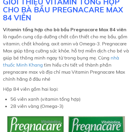
GIỚI THIỆU VITAMIN TỔNG HỢP
CHO BÀ BẦU PREGNACARE MAX
84 VIÊN
Vitamin tổng hợp cho bà bầu Pregnacare Max 84 viên
là nguồn cung cấp dưỡng chất cần thiết cho mẹ bầu, gồm
vitamin, chất khoáng, axit amin và Omega-3. Pregnacare
Max giúp tăng cường sức khỏe, hỗ trợ miễn dịch cho bé và
giúp bé thông minh ngay từ trong bụng mẹ. Cùng
nhà
thuốc Minh Khang
tìm hiểu chi tiết về thành phần
pregnacare max và địa chỉ mua Vitamin Pregnacare Max
chính hãng ở đâu nhé
Hộp 84 viên gồm hai loại:
56 viên xanh (vitamin tổng hợp)
28 viên vàng (Omega-3)