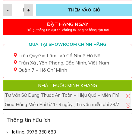
-
+
THÊM VÀO GIỎ
ĐẶT HÀNG NGAY
Để lại thông tin địa chỉ chúng tôi sẽ giao hàng tận nơi
MUA TẠI SHOWROOM CHÍNH HÃNG
Trâu Qùy,Gia Lâm -và Cổ Nhuế Hà Nội
Trần Xá , Yên Phong, Bắc Ninh, Viêt Nam
Quận 7 – Hồ Chí Minh
NHÀ THUỐC MINH KHANG
Tư Vấn Sử Dụng Thuốc An Toàn – Hiệu Quả – Miễn Phí
Giao Hàng Miễn Phí từ 1- 3 ngày , Tư vấn miễn phí 24/7
Thông tin hữu ích
Hotline: 0978 358 683