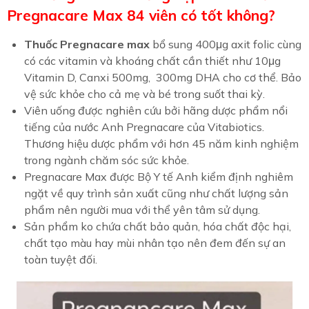
Pregnacare Max 84 viên có tốt không?
Thuốc Pregnacare max
bổ sung 400μg axit folic cùng
có các vitamin và khoáng chất cần thiết như 10μg
Vitamin D, Canxi 500mg, 300mg DHA cho cơ thể. Bảo
vệ sức khỏe cho cả mẹ và bé trong suốt thai kỳ
.
Viên uống được nghiên cứu bởi hãng dược phẩm nổi
tiếng của nước Anh Pregnacare của Vitabiotics.
Thương hiệu dược phẩm với hơn 45 năm kinh nghiệm
trong ngành chăm sóc sức khỏe.
Pregnacare Max được Bộ Y tế Anh kiểm định nghiêm
ngặt về quy trình sản xuất cũng như chất lượng sản
phẩm nên người mua với thể yên tâm sử dụng.
Sản phẩm ko chứa chất bảo quản, hóa chất độc hại,
chất tạo màu hay mùi nhân tạo nên đem đến sự an
toàn tuyệt đối.