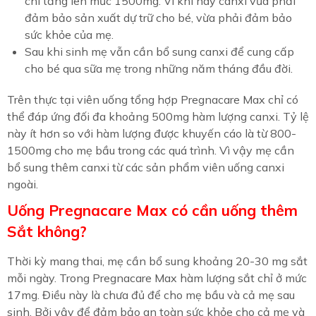
chí tăng lên mức 1500mg. Vì khi này canxi vừa phải
đảm bảo sản xuất dự trữ cho bé, vừa phải đảm bảo
sức khỏe của mẹ.
Sau khi sinh mẹ vẫn cần bổ sung canxi để cung cấp
cho bé qua sữa mẹ trong những năm tháng đầu đời.
Trên thực tại viên uống tổng hợp Pregnacare Max chỉ có
thể đáp ứng đối đa khoảng 500mg hàm lượng canxi. Tỷ lệ
này ít hơn so với hàm lượng được khuyến cáo là từ 800-
1500mg cho mẹ bầu trong các quá trình. Vì vậy mẹ cần
bổ sung thêm canxi từ các sản phẩm viên uống canxi
ngoài.
Uống Pregnacare Max có cần uống thêm
Sắt không?
Thời kỳ mang thai, mẹ cần bổ sung khoảng 20-30 mg sắt
mỗi ngày. Trong Pregnacare Max hàm lượng sắt chỉ ở mức
17mg. Điều này là chưa đủ để cho mẹ bầu và cả mẹ sau
sinh. Bởi vậy để đảm bảo an toàn sức khỏe cho cả mẹ và