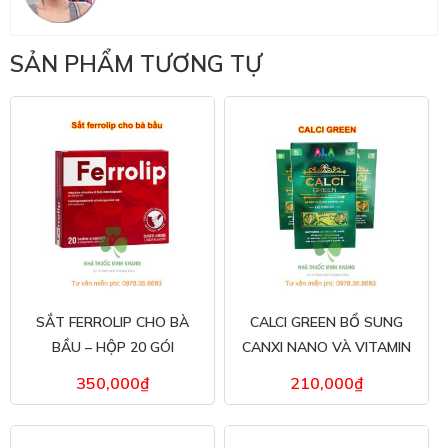
SẢN PHẨM TƯƠNG TỰ
SẮT FERROLIP CHO BÀ
CALCI GREEN BỔ SUNG
BẦU – HỘP 20 GÓI
CANXI NANO VÀ VITAMIN
Ở NGƯỜI LỚN
350,000
₫
210,000
₫