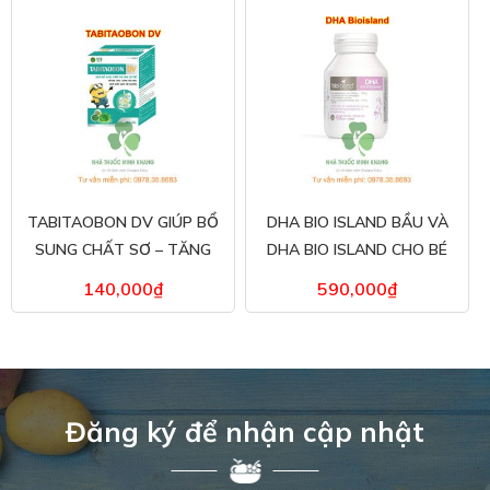
TABITAOBON DV GIÚP BỔ
DHA BIO ISLAND BẦU VÀ
SUNG CHẤT SƠ – TĂNG
DHA BIO ISLAND CHO BÉ
CƯỜNG TIÊU HÓA
CHÍNH HÃNG – 60 VIÊN
140,000
₫
590,000
₫
Đăng ký để nhận cập nhật