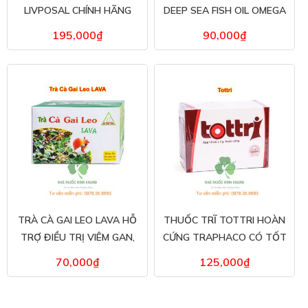
LIVPOSAL CHÍNH HÃNG
DEEP SEA FISH OIL OMEGA
MUA Ở ĐÂU
3-6-9 CHÍNH HÃNG
195,000
₫
90,000
₫
TRÀ CÀ GAI LEO LAVA HỖ
THUỐC TRĨ TOTTRI HOÀN
TRỢ ĐIỀU TRỊ VIÊM GAN,
CỨNG TRAPHACO CÓ TỐT
MEN GAN CAO
KHÔNG?
70,000
₫
125,000
₫