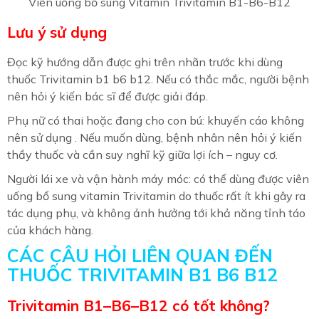
Viên uống bổ sung Vitamin Trivitamin B1-B6-B12
Lưu ý sử dụng
Đọc kỹ hướng dẫn được ghi trên nhãn trước khi dùng
thuốc Trivitamin b1 b6 b12. Nếu có thắc mắc, người bệnh
nên hỏi ý kiến bác sĩ để được giải đáp.
Phụ nữ có thai hoặc đang cho con bú: khuyến cáo không
nên sử dụng . Nếu muốn dùng, bệnh nhân nên hỏi ý kiến
thầy thuốc và cần suy nghĩ kỹ giữa lợi ích – nguy cơ.
Người lái xe và vận hành máy móc: có thể dùng được viên
uống bổ sung vitamin Trivitamin do thuốc rất ít khi gây ra
tác dụng phụ, và không ảnh hưởng tới khả năng tỉnh táo
của khách hàng.
CÁC CÂU HỎI LIÊN QUAN ĐẾN
THUỐC TRIVITAMIN B1 B6 B12
Trivitamin B1–B6–B12 có tốt không?