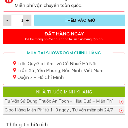
Miễn phí vận chuyển toàn quốc.
-
+
THÊM VÀO GIỎ
ĐẶT HÀNG NGAY
Để lại thông tin địa chỉ chúng tôi sẽ giao hàng tận nơi
MUA TẠI SHOWROOM CHÍNH HÃNG
Trâu Qùy,Gia Lâm -và Cổ Nhuế Hà Nội
Trần Xá , Yên Phong, Bắc Ninh, Viêt Nam
Quận 7 – Hồ Chí Minh
NHÀ THUỐC MINH KHANG
Tư Vấn Sử Dụng Thuốc An Toàn – Hiệu Quả – Miễn Phí
Giao Hàng Miễn Phí từ 1- 3 ngày , Tư vấn miễn phí 24/7
Thông tin hữu ích