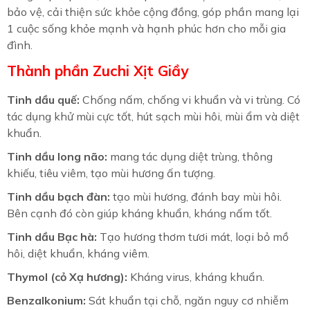
bảo vệ, cải thiện sức khỏe cộng đồng, góp phần mang lại
1 cuộc sống khỏe mạnh và hạnh phúc hơn cho mỗi gia
đình.
Thành phần Zuchi Xịt Giầy
Tinh dầu quế:
Chống nấm, chống vi khuẩn và vi trùng. Có
tác dụng khử mùi cực tốt, hút sạch mùi hôi, mùi ẩm và diệt
khuẩn.
Tinh dầu long não:
mang tác dụng diệt trùng, thông
khiếu, tiêu viêm, tạo mùi hương ấn tượng.
Tinh dầu bạch đàn:
tạo mùi hương, đánh bay mùi hôi.
Bên cạnh đó còn giúp kháng khuẩn, kháng nấm tốt.
Tinh dầu Bạc hà:
Tạo hương thơm tươi mát, loại bỏ mồ
hôi, diệt khuẩn, kháng viêm.
Thymol (cỏ Xạ hương):
Kháng virus, kháng khuẩn.
Benzalkonium:
Sát khuẩn tại chỗ, ngăn nguy cơ nhiễm