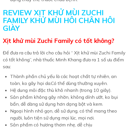
REVIEW XỊT KHỬ MÙI ZUCHI
FAMILY KHỬ MÙI HÔI CHÂN HÔI
GIÀY
Xịt khử mùi Zuchi Family có tốt không?
Để đưa ra câu trả lời cho câu hỏi “ Xịt khử mùi Zuchi Family
có tốt không”, nhà thuốc Minh Khang đưa ra 1 số ưu điểm
sau:
Thành phần chủ yếu là các hoạt chất tự nhiên, an
toàn, ko gây hại da.Có thể dùng thường xuyên.
Hệ dung môi đặc thù khô nhanh (trong 10 giây).
Sản phẩm không gây nhờn, không dính ướt, ko bụi
bẩn, dễ dàng sử dụng hơn dạng bột và kem.
Ngoại hình nhỏ gọn, dễ sử dụng, có thể mang theo
người, luôn tiện sử dụng mọi lúc, mọi nơi.
Sản phẩm có hương thơm nhẹ, dễ chịu