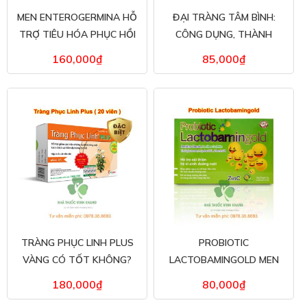
MEN ENTEROGERMINA HỖ
ĐẠI TRÀNG TÂM BÌNH:
TRỢ TIÊU HÓA PHỤC HỒI
CÔNG DỤNG, THÀNH
HỆ VI KHUẨN ĐƯỜNG
PHẦN GIÁ BÁN
160,000
₫
85,000
₫
RUỘT
TRÀNG PHỤC LINH PLUS
PROBIOTIC
VÀNG CÓ TỐT KHÔNG?
LACTOBAMINGOLD MEN
ĐỊA CHỈ MUA HÀNG CHÍNH
TIÊU HÓA VÀ TĂNG KHẢ
180,000
₫
80,000
₫
HÃNG
NĂNG HẤP THU CHẤT