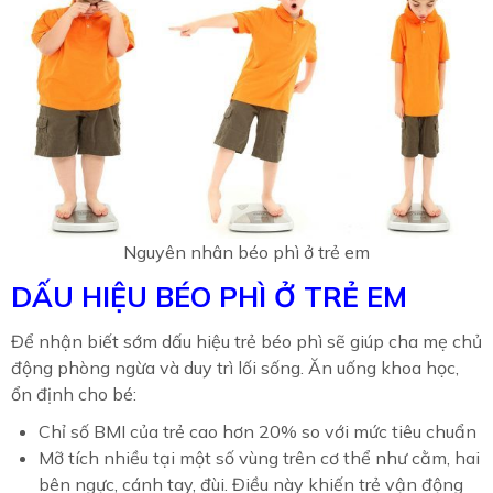
Nguyên nhân béo phì ở trẻ em
DẤU HIỆU BÉO PHÌ Ở TRẺ EM
Để nhận biết sớm dấu hiệu trẻ béo phì sẽ giúp cha mẹ chủ
động phòng ngừa và duy trì lối sống. Ăn uống khoa học,
ổn định cho bé:
Chỉ số BMI của trẻ cao hơn 20% so với mức tiêu chuẩn
Mỡ tích nhiều tại một số vùng trên cơ thể như cằm, hai
bên ngực, cánh tay, đùi. Điều này khiến trẻ vận động