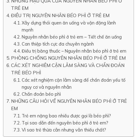
NHỮNG HẬU QUẢ CỦA NGUYÊN NHÂN BÉO PHÌ Ở
TRẺ EM
ĐIỀU TRỊ NGUYÊN NHÂN BÉO PHÌ Ở TRẺ EM
Xây dựng thói quen ăn uống và vận động lành
mạnh
Nguyên nhân béo phì ở trẻ em – Tiết chế ăn uống
Can thiệp tích cực đa chuyên ngành
Điều trị bằng thuốc – Nguyên nhân béo phì ở trẻ em
PHÒNG CHỐNG NGUYÊN NHÂN BÉO PHÌ Ở TRẺ EM
CÁC XÉT NGHIÊM CẬN LÂM SÀNG VÀ CHẨN ĐOÁN
TRẺ BÉO PHÌ
Các xét nghiệm cận lâm sàng để chẩn đoán yếu tố
nguy cơ và nguyên nhân
Chẩn đoán béo phì
NHỮNG CÂU HỎI VỀ NGUYÊN NHÂN BÉO PHÌ Ở TRẺ
EM
Trẻ em nặng bao nhiều được gọi là béo phì?
Tại sao dẫn đến nguyên béo phì ở trẻ em?
Vì sao trẻ thừa cân nhưng vẫn thiếu chất?