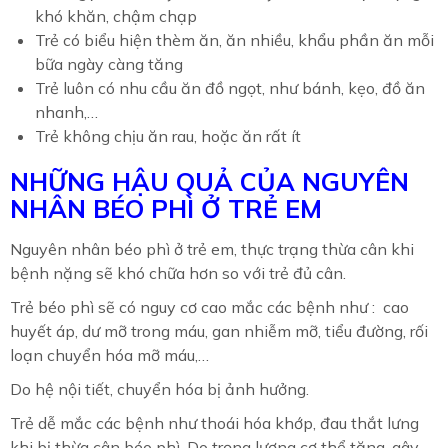
khó khăn, chậm chạp
Trẻ có biểu hiện thèm ăn, ăn nhiều, khẩu phần ăn mỗi
bữa ngày càng tăng
Trẻ luôn có nhu cầu ăn đồ ngọt, như bánh, kẹo, đồ ăn
nhanh,…
Trẻ không chịu ăn rau, hoặc ăn rất ít
NHỮNG HẬU QUẢ CỦA NGUYÊN
NHÂN BÉO PHÌ Ở TRẺ EM
Nguyên nhân béo phì ở trẻ em, thực trạng thừa cân khi
bệnh nặng sẽ khó chữa hơn so với trẻ đủ cân.
Trẻ béo phì sẽ có nguy cơ cao mắc các bệnh như : cao
huyết áp, dư mỡ trong máu, gan nhiễm mỡ, tiểu đường, rối
loạn chuyển hóa mỡ máu,…
Do hệ nội tiết, chuyển hóa bị ảnh hưởng.
Trẻ dễ mắc các bệnh như thoái hóa khớp, đau thắt lưng
khi bị thừa cân béo phì. Do trọng lượng cơ thể tăng, gây