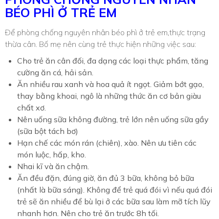
BÉO PHÌ Ở TRẺ EM
Để phòng chống nguyên nhân béo phì ở trẻ em,thực trạng
thừa cân. Bố mẹ nên cùng trẻ thực hiện những việc sau:
Cho trẻ ăn cân đối, đa dạng các loại thực phẩm, tăng
cường ăn cá, hải sản.
Ăn nhiều rau xanh và hoa quả ít ngọt. Giảm bớt gạo,
thay bằng khoai, ngô là những thức ăn cơ bản giàu
chất xơ.
Nên uống sữa không đường, trẻ lớn nên uống sữa gầy
(sữa bột tách bơ)
Hạn chế các món rán (chiên), xào. Nên ưu tiên các
món luộc, hấp, kho.
Nhai kĩ và ăn chậm.
Ăn đều đặn, đúng giờ, ăn đủ 3 bữa, không bỏ bữa
(nhất là bữa sáng). ​​Không để trẻ quá đói vì nếu quá đói
trẻ sẽ ăn nhiều để bù lại ở các bữa sau làm mỡ tích lũy
nhanh hơn. Nên cho trẻ ăn trước 8h tối.