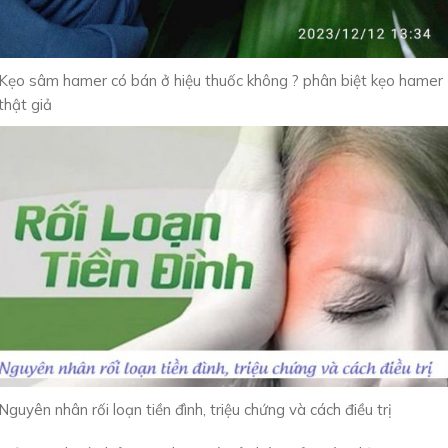
Kẹo sâm hamer có bán ở hiệu thuốc không ? phân biệt kẹo hamer
thật giả
Nguyên nhân rối loạn tiền đình, triệu chứng và cách điều trị