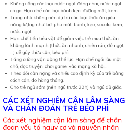
Không uống các loại nước ngọt đóng chai, nước ngọt
có ga. Hạn chế các loại bánh kẹo, đường mật, kem.
Trong nhà không nên dự trữ các loại thức ăn giàu
năng lượng như: bơ, pho mát, bánh, kẹo, socola, kem,
nước ngọt,…
Hạn chế tiền tiêu vặt để giảm việc trẻ mua thức ăn
không lành mạnh (thức ăn nhanh, chiên rán, đồ ngọt,
…) dễ gây thừa cân, béo phì.
Tăng cường vận động thể lực. Hạn chế ngồi lâu một
chỗ, đọc truyện, chơi game, vào mạng xã hội,…
Theo dõi cân nặng và chiều cao định kỳ của trẻ bằng
cách cân, đo hàng tháng.
Cho trẻ ngủ sớm (nên ngủ trước 22h) và ngủ đủ giấc.
CÁC XÉT NGHIÊM CẬN LÂM SÀNG
VÀ CHẨN ĐOÁN TRẺ BÉO PHÌ
Các xét nghiệm cận lâm sàng để chẩn
đoán yếu tố nguy cơ và nguyên nhân