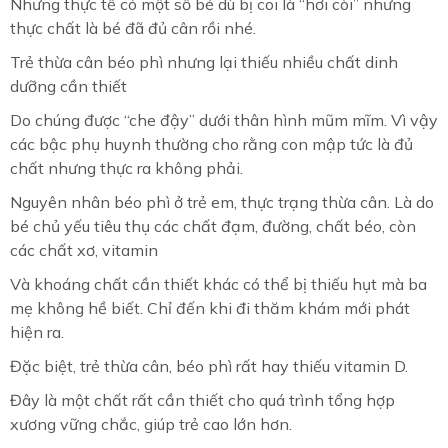
Nhưng thực tế có một số bé dù bị coi là “hơi còi” nhưng
thực chất là bé đã đủ cân rồi nhé.
Trẻ thừa cân béo phì nhưng lại thiếu nhiều chất dinh
dưỡng cần thiết
Do chúng được “che đậy” dưới thân hình mũm mĩm. Vì vậy
các bậc phụ huynh thường cho rằng con mập tức là đủ
chất nhưng thực ra không phải.
Nguyên nhân béo phì ở trẻ em, thực trạng thừa cân. Là do
bé chủ yếu tiêu thụ các chất đạm, đường, chất béo, còn
các chất xơ, vitamin
Và khoáng chất cần thiết khác có thể bị thiếu hụt mà ba
mẹ không hề biết. Chỉ đến khi đi thăm khám mới phát
hiện ra.
Đặc biệt, trẻ thừa cân, béo phì rất hay thiếu vitamin D.
Đây là một chất rất cần thiết cho quá trình tổng hợp
xương vững chắc, giúp trẻ cao lớn hơn.