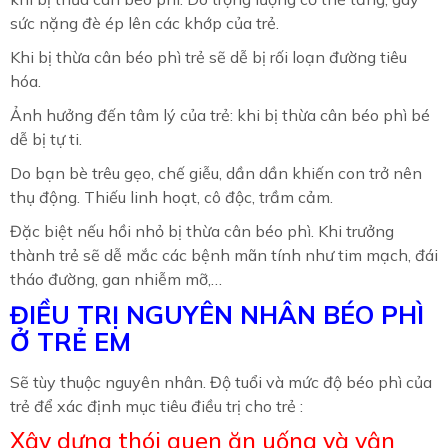
sức nặng đè ép lên các khớp của trẻ.
Khi bị thừa cân béo phì trẻ sẽ dễ bị rối loạn đường tiêu
hóa.
Ảnh hưởng đến tâm lý của trẻ: khi bị thừa cân béo phì bé
dễ bị tự ti.
Do bạn bè trêu gẹo, chế giễu, dần dần khiến con trở nên
thụ động. Thiếu linh hoạt, cô độc, trầm cảm.
Đặc biệt nếu hồi nhỏ bị thừa cân béo phì. Khi trưởng
thành trẻ sẽ dễ mắc các bệnh mãn tính như tim mạch, đái
tháo đường, gan nhiễm mỡ,…
ĐIỀU TRỊ NGUYÊN NHÂN BÉO PHÌ
Ở TRẺ EM
Sẽ tùy thuộc nguyên nhân. Độ tuổi và mức độ béo phì của
trẻ để xác định mục tiêu điều trị cho trẻ :
Xây dựng thói quen ăn uống và vận