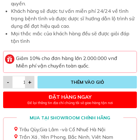
quyền.
Khách hàng sẽ được tư vấn miễn phí 24/24 về tình
trạng bệnh tình và được dược sĩ hướng dẫn lộ trình sử
dụng để đạt hiệu quả cao.
Mọi thắc mắc của khách hàng đều sẽ được giải đáp
tận tình
Giảm 10% cho đơn hàng lớn 2.000.000 vnđ
Miễn phí vận chuyển toàn quốc.
-
+
THÊM VÀO GIỎ
ĐẶT HÀNG NGAY
Để lại thông tin địa chỉ chúng tôi sẽ giao hàng tận nơi
MUA TẠI SHOWROOM CHÍNH HÃNG
Trâu Qùy,Gia Lâm -và Cổ Nhuế Hà Nội
Trần Xá , Yên Phong, Bắc Ninh, Viêt Nam