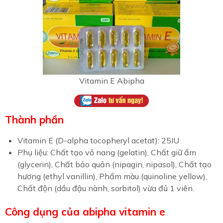
Vitamin E Abipha
Thành phần
Vitamin E (D-alpha tocopheryl acetat): 25IU
Phụ liệu: Chất tạo vỏ nang (gelatin), Chất giữ ẩm
(glycerin), Chất bảo quản (nipagin, nipasol), Chất tạo
hương (ethyl vanillin), Phẩm màu (quinoline yellow),
Chất độn (dầu đậu nành, sorbitol) vừa đủ 1 viên.
Công dụng của abipha vitamin e