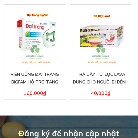
VIÊN UỐNG ĐẠI TRÀNG
TRÀ DÂY TÚI LỌC LAVA
BIGFAM HỖ TRỢ TĂNG
DÙNG CHO NGƯỜI BỊ BỆNH
CƯỜNG TIÊU HOÁ MUA Ở
DẠ DÀY CÓ TỐT KHÔNG ?
160,000
₫
40,000
₫
ĐÂU?
Đăng ký để nhận cập nhật