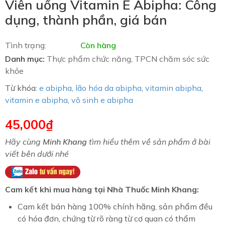
Viên uống Vitamin E Abipha: Công
dụng, thành phần, giá bán
Tình trạng:
Còn hàng
Danh mục:
Thực phẩm chức năng
,
TPCN chăm sóc sức
khỏe
Từ khóa:
e abipha
,
lão hóa da abipha
,
vitamin abipha
,
vitamin e abipha
,
vô sinh e abipha
45,000
₫
Hãy cùng
Minh Khang
tìm hiểu thêm về sản phẩm ở bài
viết bên dưới nhé
Cam kết khi mua hàng tại Nhà Thuốc Minh Khang:
Cam kết bán hàng 100% chính hãng, sản phẩm đều
có hóa đơn, chứng từ rõ ràng từ cơ quan có thẩm