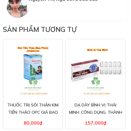
SẢN PHẨM TƯƠNG TỰ
THUỐC TRỊ SỎI THẬN KIM
DẠ DÀY BÌNH VỊ THÁI
TIỀN THẢO OPC GIÁ BAO
MINH: CÔNG DỤNG, THÀNH
NHIÊU? ĐỊA CHỈ MUA HÀNG
PHẦN, GIÁ BÁN
80,000
₫
157,000
₫