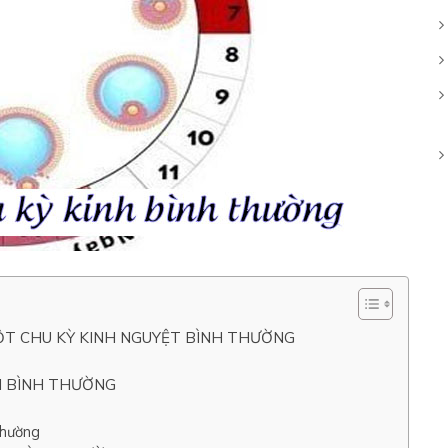
ỘT CHU KỲ KINH NGUYỆT BÌNH THƯỜNG
H BÌNH THƯỜNG
thường