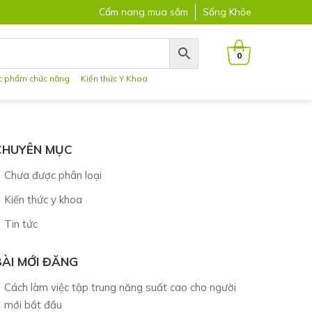
Cẩm nang mua sắm
Sống Khỏe
0
c phẩm chức năng
Kiến thức Y Khoa
CHUYÊN MỤC
Chưa được phân loại
Kiến thức y khoa
Tin tức
BÀI MỚI ĐĂNG
Cách làm việc tập trung năng suất cao cho người
mới bắt đầu