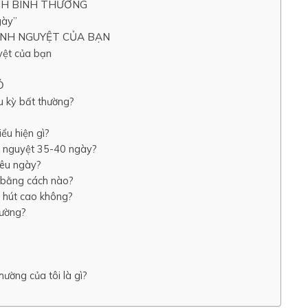
INH BÌNH THƯỜNG
gày”
INH NGUYỆT CỦA BẠN
yệt của bạn
ĐỎ
u kỳ bất thường?
ểu hiện gì?
nh nguyệt 35-40 ngày?
iêu ngày?
t bằng cách nào?
m hút cao không?
hường?
hường của tôi là gì?