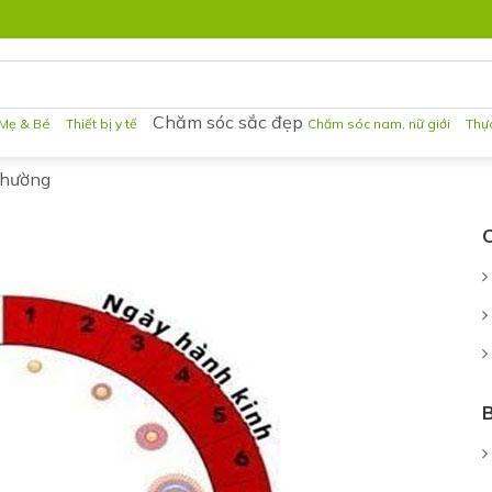
Chăm sóc sắc đẹp
Mẹ & Bé
Thiết bị y tế
Chăm sóc nam, nữ giới
Thự
thường