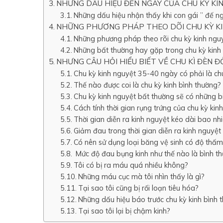
NHỮNG DẤU HIỆU ĐẾN NGÀY CỦA CHU KỲ K
Những dấu hiệu nhận thấy khi con gái ” đế n
NHỮNG PHƯƠNG PHÁP THEO DÕI CHU KỲ K
Những phương pháp theo rõi chu kỳ kinh ngu
Những bất thường hay gặp trong chu kỳ kinh
NHƯNG CÂU HỎI HIỂU BIẾT VỀ CHU KÌ ĐÈN 
Chu kỳ kinh nguyệt 35-40 ngày có phải là ch
Thế nào được coi là chu kỳ kinh bình thường?
Chu kỳ kinh nguyệt bất thường sẽ có những bi
Cách tính thời gian rụng trứng của chu kỳ ki
Thời gian diễn ra kinh nguyệt kéo dài bao nh
Giảm đau trong thời gian diễn ra kinh nguyệ
Có nên sử dụng loại băng vệ sinh có độ thấ
Mức độ đau bụng kinh như thế nào là bình t
Tôi có bị ra máu quá nhiều không?
Những máu cục mà tôi nhìn thấy là gì?
Tại sao tôi cũng bị rối loạn tiêu hóa?
Những dấu hiệu báo trước chu kỳ kinh bình t
Tại sao tôi lại bị chậm kinh?