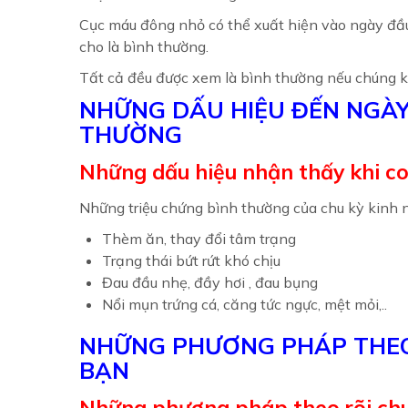
Cục máu đông nhỏ có thể xuất hiện vào ngày đầu
cho là bình thường.
Tất cả đều được xem là bình thường nếu chúng 
NHỮNG DẤU HIỆU ĐẾN NGÀY
THƯỜNG
Những dấu hiệu nhận thấy khi co
Những triệu chứng bình thường của chu kỳ kinh 
Thèm ăn, thay đổi tâm trạng
Trạng thái bứt rứt khó chịu
Đau đầu nhẹ, đầy hơi , đau bụng
Nổi mụn trứng cá, căng tức ngực, mệt mỏi,..
NHỮNG PHƯƠNG PHÁP THEO 
BẠN
Những phương pháp theo rõi chu