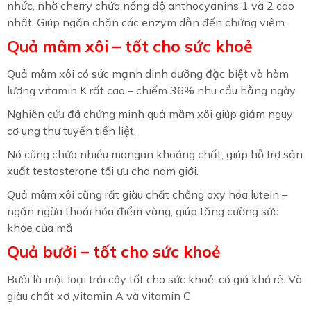
nhức, nhờ cherry chứa nồng độ anthocyanins 1 và 2 cao
nhất. Giúp ngăn chặn các enzym dẫn đến chứng viêm.
Quả mâm xôi – tốt cho sức khoẻ
Quả mâm xôi có sức mạnh dinh dưỡng đặc biệt và hàm
lượng vitamin K rất cao – chiếm 36% nhu cầu hằng ngày.
Nghiên cứu đã chứng minh quả mâm xôi giúp giảm nguy
cơ ung thư tuyến tiền liệt.
Nó cũng chứa nhiều mangan khoáng chất, giúp hỗ trợ sản
xuất testosterone tối ưu cho nam giới.
Quả mâm xôi cũng rất giàu chất chống oxy hóa lutein –
ngăn ngừa thoái hóa điểm vàng, giúp tăng cường sức
khỏe của mắ
Quả bưởi – tốt cho sức khoẻ
Bưởi là một loại trái cây tốt cho sức khoẻ, có giá khá rẻ. Và
giàu chất xơ ,vitamin A và vitamin C