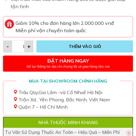
tận tình
Giảm 10% cho đơn hàng lớn 2.000.000 vnđ
Miễn phí vận chuyển toàn quốc.
-
+
THÊM VÀO GIỎ
ĐẶT HÀNG NGAY
Để lại thông tin địa chỉ chúng tôi sẽ giao hàng tận nơi
MUA TẠI SHOWROOM CHÍNH HÃNG
Trâu Qùy,Gia Lâm -và Cổ Nhuế Hà Nội
Trần Xá , Yên Phong, Bắc Ninh, Viêt Nam
Quận 7 – Hồ Chí Minh
NHÀ THUỐC MINH KHANG
Tư Vấn Sử Dụng Thuốc An Toàn – Hiệu Quả – Miễn Phí