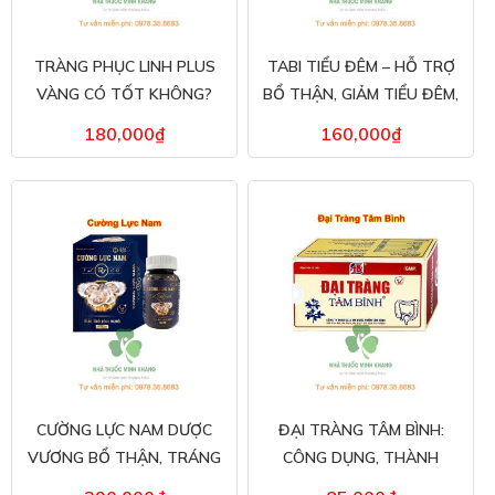
TRÀNG PHỤC LINH PLUS
TABI TIỂU ĐÊM – HỖ TRỢ
VÀNG CÓ TỐT KHÔNG?
BỔ THẬN, GIẢM TIỂU ĐÊM,
ĐỊA CHỈ MUA HÀNG CHÍNH
TIỂU NHIỀU LẦN, TIỂU RẮT
180,000
₫
160,000
₫
HÃNG
CƯỜNG LỰC NAM DƯỢC
ĐẠI TRÀNG TÂM BÌNH:
VƯƠNG BỔ THẬN, TRÁNG
CÔNG DỤNG, THÀNH
DƯƠNG, TĂNG CƯỜNG
PHẦN GIÁ BÁN