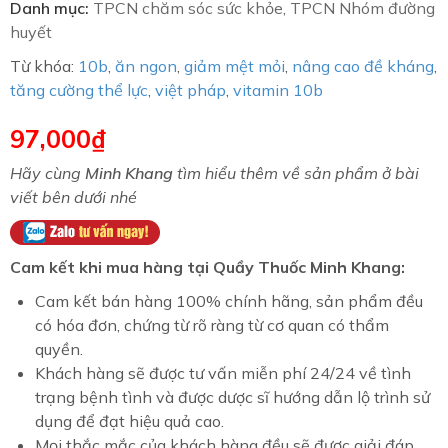
Danh mục:
TPCN chăm sóc sức khỏe
,
TPCN Nhóm đường
huyết
Từ khóa:
10b
,
ăn ngon
,
giảm mệt mỏi
,
nâng cao đề kháng
,
tăng cường thể lực
,
việt pháp
,
vitamin 10b
97,000
₫
Hãy cùng
Minh Khang
tìm hiểu thêm về sản phẩm ở bài
viết bên dưới nhé
Cam kết khi mua hàng tại Quầy Thuốc Minh Khang:
Cam kết bán hàng 100% chính hãng, sản phẩm đều
có hóa đơn, chứng từ rõ ràng từ cơ quan có thẩm
quyền.
Khách hàng sẽ được tư vấn miễn phí 24/24 về tình
trạng bệnh tình và được dược sĩ hướng dẫn lộ trình sử
dụng để đạt hiệu quả cao.
Mọi thắc mắc của khách hàng đều sẽ được giải đáp