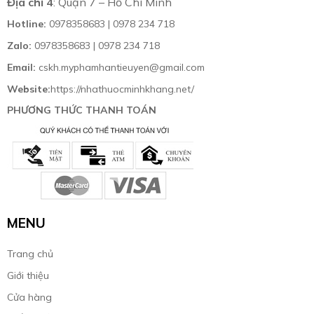
Địa chỉ 4
: Quận 7 – Hồ Chí Minh
Hotline:
0978358683 | 0978 234 718
Zalo:
0978358683 | 0978 234 718
Email:
cskh.myphamhantieuyen@gmail.com
Website:
https://nhathuocminhkhang.net/
PHƯƠNG THỨC THANH TOÁN
MENU
Trang chủ
Giới thiệu
Cửa hàng